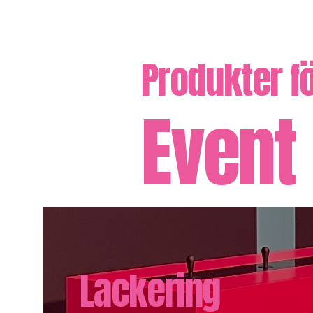
Produkter f
Event
Lackering