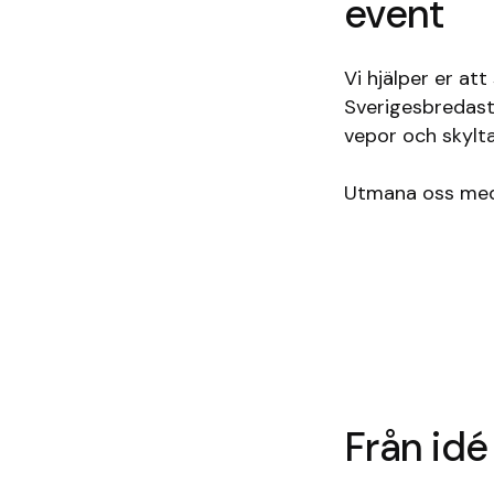
event
Vi hjälper er at
Sverigesbredaste
vepor och skylta
Utmana oss med e
Från idé