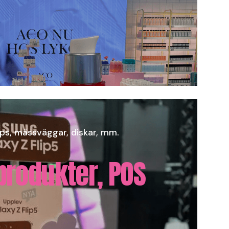
ups, mässväggar, diskar, mm.
produkter, POS