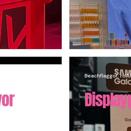
format.
Beachflaggor, roll
vor
Display