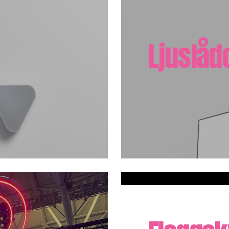
Ljuslåd