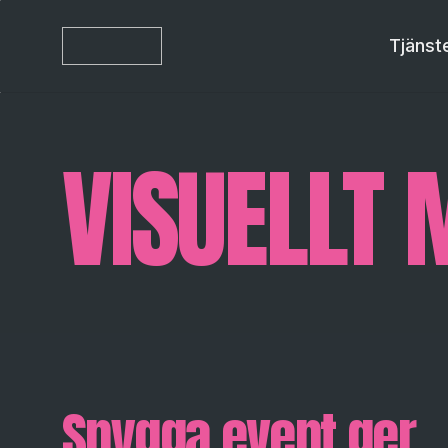
Tjänst
VISUELLT 
Snygga event ger