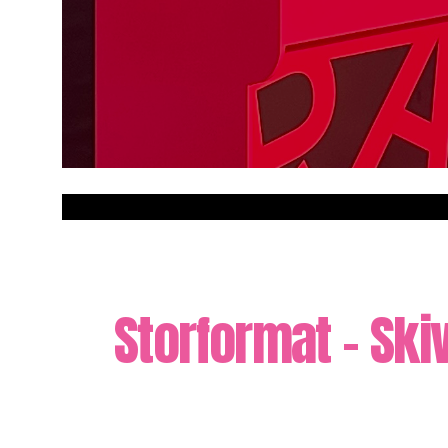
Direktprint på alla plana material i stor
Storformat - Ski