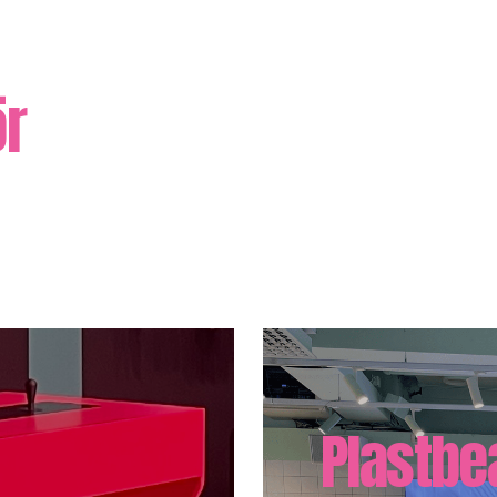
ör
Plastbe