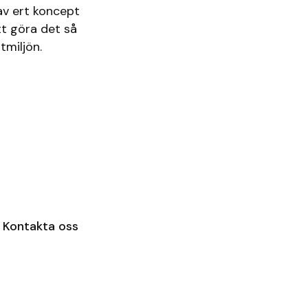
g av ert koncept
tt göra det så
tmiljön.
?
Kontakta oss