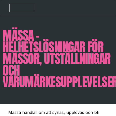
MÄSSA –
HELHETSLÖSNINGAR FÖR
MÄSSOR, UTSTÄLLNINGAR
OCH
VARUMÄRKESUPPLEVELSE
Mässa handlar om att synas, upplevas och bli