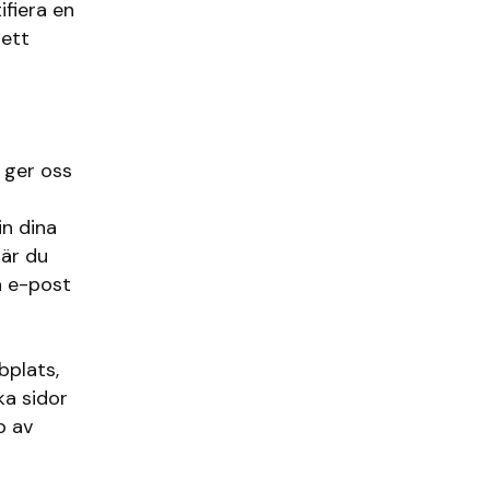
ifiera en
 ett
u ger oss
in dina
när du
a e-post
bplats,
ka sidor
p av