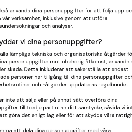
ckså använda dina personuppgifter för att följa upp o
a vår verksamhet, inklusive genom att utföra
undersökningar och analyser.
yddar vi dina personuppgifter?
 alla lämpliga tekniska och organisatoriska åtgärder fö
ina personuppgifter mot obehörig åtkomst, användni
ller skada. Detta inkluderar att säkerställa att endast
ade personer har tillgång till dina personuppgifter oc
erhetsrutiner och -åtgärder uppdateras regelbundet.
 inte att sälja eller på annat sätt överföra dina
gifter till tredje part utan ditt samtycke, såvida vi in
att göra det enligt lag eller för att skydda våra rättig
omma att dela dina personuppgifter med våra