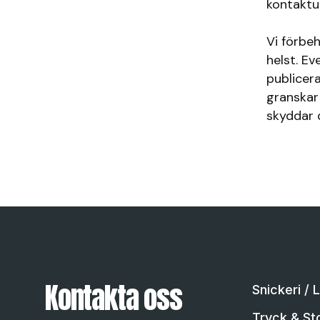
kontaktu
Vi förbe
helst. Ev
publicer
granskar
skyddar 
Kontakta oss
Snickeri / 
Tryck & St