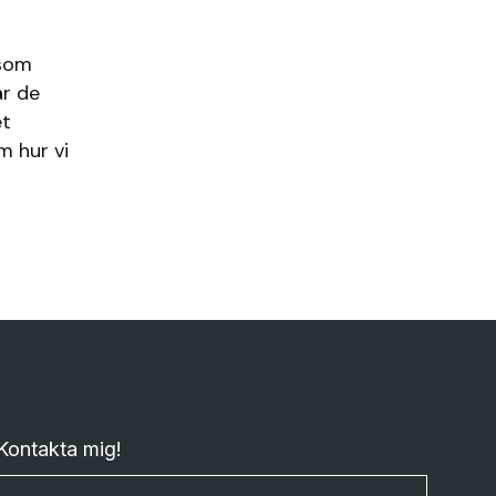
 som
är de
et
m hur vi
Kontakta mig!