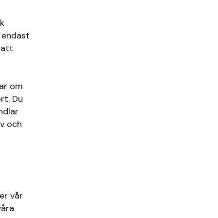
sk
r endast
 att
har om
rt. Du
ndlar
ev och
er vår
våra