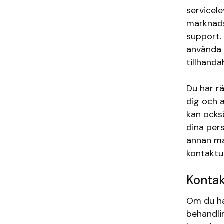
servicel
marknadsf
support.
använda 
tillhanda
Du har r
dig och a
kan också
dina per
annan ma
kontaktu
Kontak
Om du har
behandli