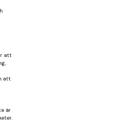
ch
r att
ng,
h att
te är
heter.