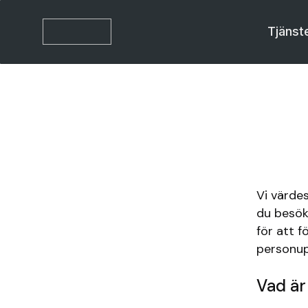
Tjänst
Vi värdes
du besök
för att f
personup
Vad är