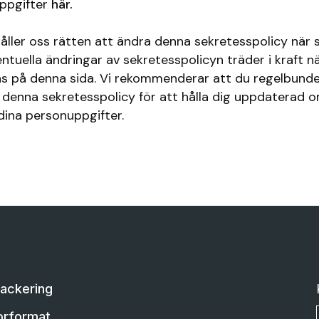
ppgifter
här.
håller oss rätten att ändra denna sekretesspolicy när
entuella ändringar av sekretesspolicyn träder i kraft n
as på denna sida. Vi rekommenderar att du regelbund
 denna sekretesspolicy för att hålla dig uppdaterad o
dina personuppgifter.
Lackering
orformat