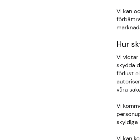
Vi kan o
förbättr
marknads
Hur sk
Vi vidtar
skydda d
förlust e
autoriser
våra säk
Vi kommer
personupp
skyldiga 
Vi kan k