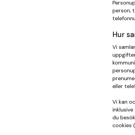
Personup
person, t
telefonn
Hur sa
Vi samlar
uppgifte
kommunice
personupp
prenumer
eller tele
Vi kan o
inklusive
du besök
cookies (