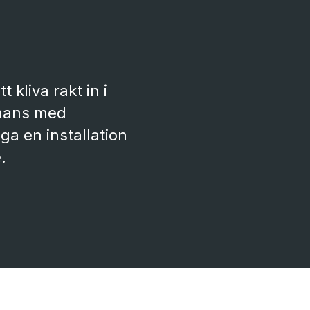
kliva rakt in i
mmans med
ga en installation
.