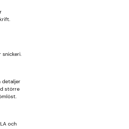
r
rift.
snickeri.
 detaljer
id större
ömlöst.
PLA och