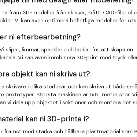
n ta fram 3D-modeller från skisser, mått, CAD-filer elle
ilder. Vi kan även optimera befintliga modeller för utsk
er ni efterbearbetning?
Vi slipar, limmar, spacklar och lackar för att skapa en
änsla. Vi kan även kombinera 3D-print med tryck eller 
ora objekt kan ni skriva ut?
era skrivare i olika storlekar och kan skriva ut både små
e prototyper. Största maskinen är 1x1x1 meter stor. V
kan vi dela upp objektet i sektioner och montera det s
material kan ni 3D-printa i?
ar främst med starka och hållbara plastmaterial som 