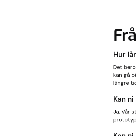
Frå
Hur lå
Det beror
kan gå på
längre ti
Kan ni
Ja. Vår 
prototype
Kan ni