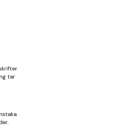
krifter
ng tar
enstaka
der.