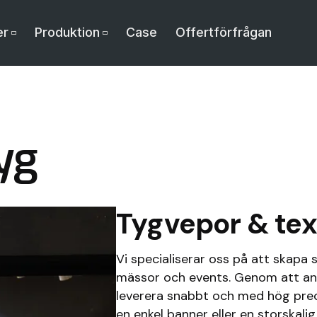
er
Produktion
Case
Offertförfrågan
yg
Tygvepor & tex
Vi specialiserar oss på att skapa 
mässor och events. Genom att anv
leverera snabbt och med hög prec
en enkel banner eller en storskali