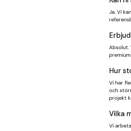
Ja. Vi ka
referensb
Erbjud
Absolut. 
premiumk
Hur st
Vi har fl
och störr
projekt 
Vilka 
Vi arbet