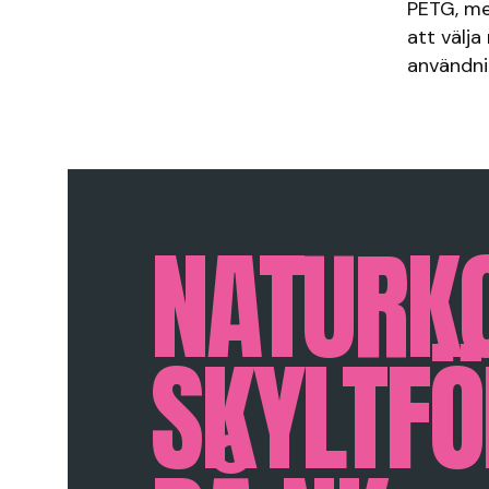
PETG, me
att välja
användn
NATURK
SKYLTFÖ