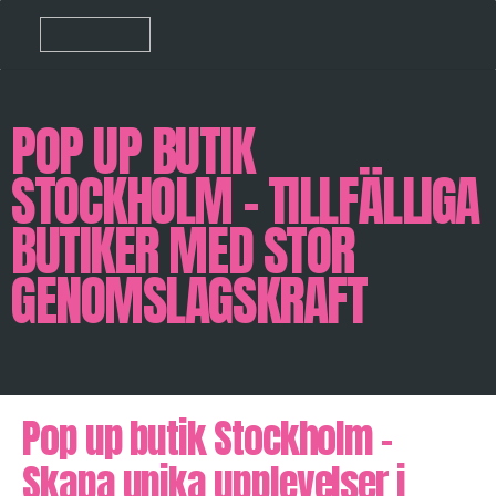
POP UP BUTIK
STOCKHOLM – TILLFÄLLIGA
BUTIKER MED STOR
GENOMSLAGSKRAFT
Pop up butik Stockholm –
Skapa unika upplevelser i