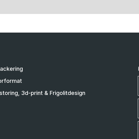
Lackering
orformat
toring, 3d-print & Frigolitdesign